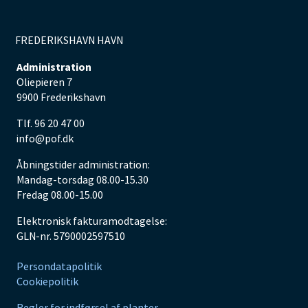
FREDERIKSHAVN HAVN
Administration
Oliepieren 7
9900 Frederikshavn
Tlf. 96 20 47 00
info@pof.dk
Åbningstider administration:
Mandag-torsdag 08.00-15.30
Fredag 08.00-15.00
Elektronisk fakturamodtagelse:
GLN-nr. 5790002597510
Persondatapolitik
Cookiepolitik
Regler for indførsel af planter