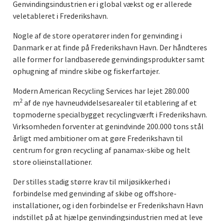
Genvindingsindustrien er i global vækst og er allerede
veletableret i Frederikshavn.
Nogle af de store operatører inden for genvinding i
Danmark er at finde på Frederikshavn Havn. Der håndteres
alle former for landbaserede genvindingsprodukter samt
ophugning af mindre skibe og fiskerfartøjer.
Modern American Recycling Services har lejet 280.000
2
m
af de nye havneudvidelsesarealer til etablering af et
topmoderne specialbygget recyclingværft i Frederikshavn.
Virksomheden forventer at genindvinde 200.000 tons stål
årligt med ambitioner om at gøre Frederikshavn til
centrum for grøn recycling af panamax-skibe og helt
store olieinstallationer.
Der stilles stadig større krav til miljøsikkerhed i
forbindelse med genvinding af skibe og offshore-
installationer, og i den forbindelse er Frederikshavn Havn
indstillet på at hjælpe genvindingsindustrien med at leve